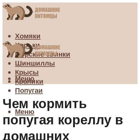
Хомяки
Хорьки
Морские свинки
Шиншиллы
Крысы
Меню
Кролики
Попугаи
Чем кормить
Меню
попугая кореллу в
домашних