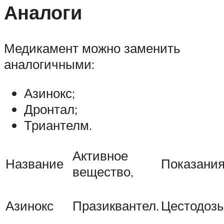
Аналоги
Медикамент можно заменить
аналогичными:
Азинокс;
Дронтал;
Триантелм.
Активное
Название
Показани
вещество,
Азинокс
Празиквантел.
Цестодоз