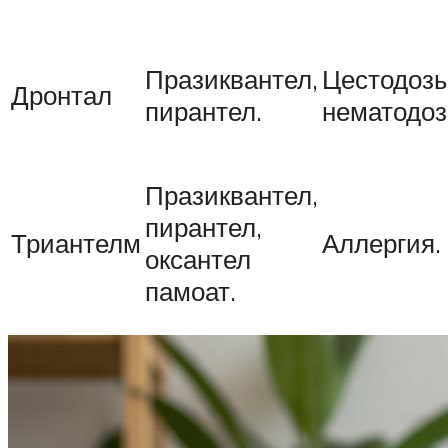
Празиквантел,
Цестодозы
Дронтал
пирантел.
нематодоз
Празиквантел,
пирантел,
Триантелм
Аллергия.
оксантел
памоат.