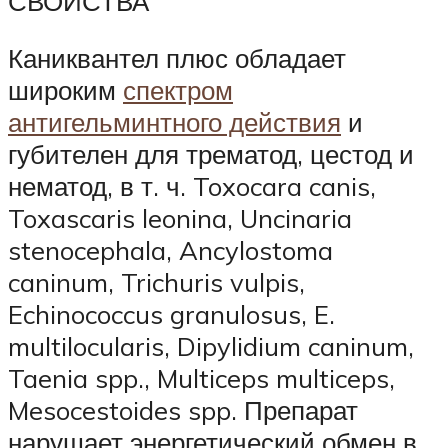
СВОЙСТВА
Каниквантел плюс обладает
широким
спектром
антигельминтного действия
и
губителен для трематод, цестод и
нематод, в т. ч. Toxocara canis,
Toxascaris leonina, Uncinaria
stenocephala, Ancylostoma
caninum, Trichuris vulpis,
Echinococcus granulosus, E.
multilocularis, Dipylidium caninum,
Taenia spp., Multiceps multiceps,
Mesocestoides spp. Препарат
нарушает энергетический обмен в