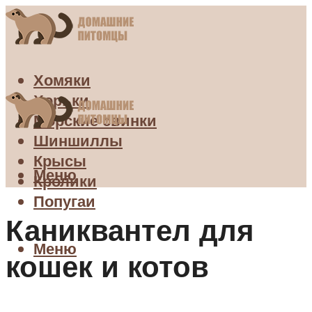
Хомяки
Хорьки
Морские свинки
Шиншиллы
Крысы
Меню
Кролики
Попугаи
Каниквантел для
Меню
кошек и котов