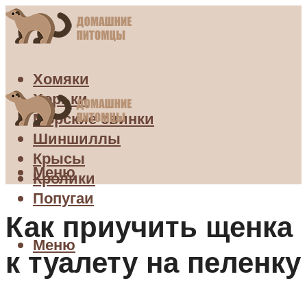
Хомяки
Хорьки
Морские свинки
Шиншиллы
Крысы
Меню
Кролики
Попугаи
Как приучить щенка
Меню
к туалету на пеленку