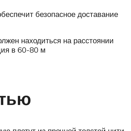
 обеспечит безопасное доставание
олжен находиться на расстоянии
ия в 60-80 м
етью
ую плетут из прочной толстой нити,