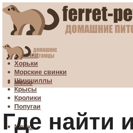
Хомяки
Хорьки
Морские свинки
Шиншиллы
Меню
Крысы
Кролики
Попугаи
Где найти 
Меню