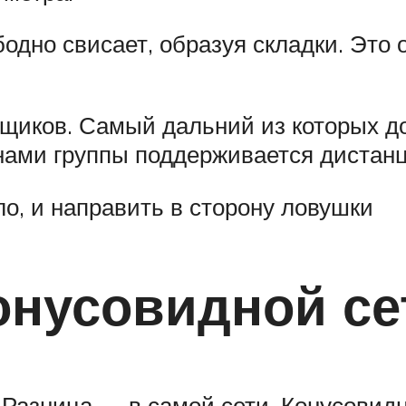
одно свисает, образуя складки. Это
онщиков. Самый дальний из которых д
нами группы поддерживается дистанц
о, и направить в сторону ловушки
онусовидной с
Разница — в самой сети. Конусовидн