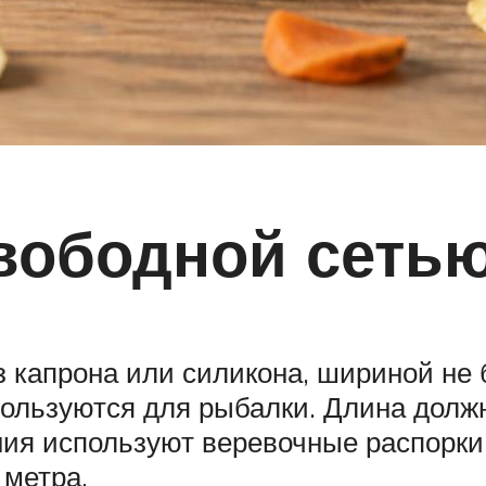
вободной сеть
з капрона или силикона, шириной не 
пользуются для рыбалки. Длина должн
ния используют веревочные распорки
 метра.