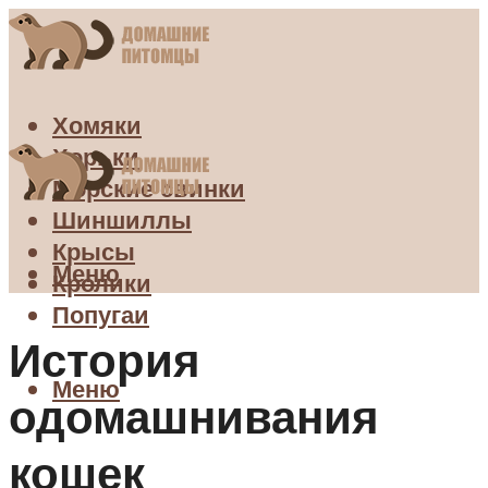
Хомяки
Хорьки
Морские свинки
Шиншиллы
Крысы
Меню
Кролики
Попугаи
История
Меню
одомашнивания
кошек