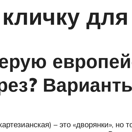
кличку для
серую европе
рез? Варианты
артезианская) – это «дворянки», но 