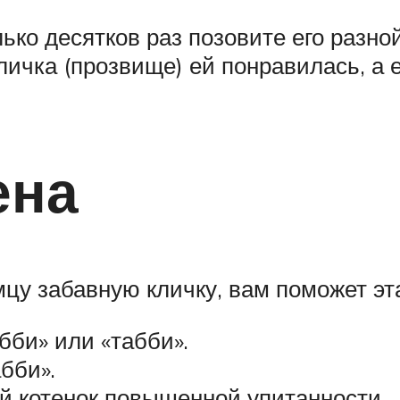
лько десятков раз позовите его разн
кличка (прозвище) ей понравилась, а 
ена
цу забавную кличку, вам поможет эт
бби» или «табби».
бби».
 котенок повышенной упитанности.