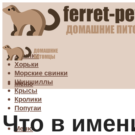
Хомяки
Хорьки
Морские свинки
Шиншиллы
Меню
Крысы
Кролики
Попугаи
Что в имен
Меню