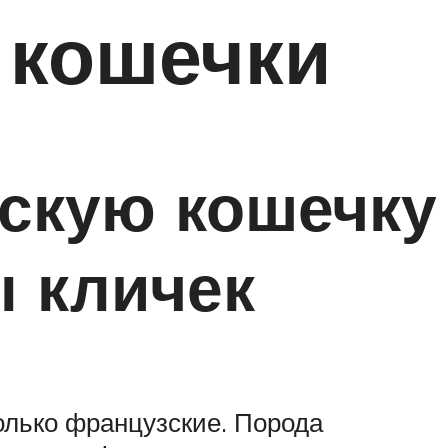
 кошечки
йскую кошечку
 кличек
только французские. Порода