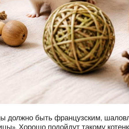
ицы должно быть французским, шало
цы». Хорошо подойдут такому котен