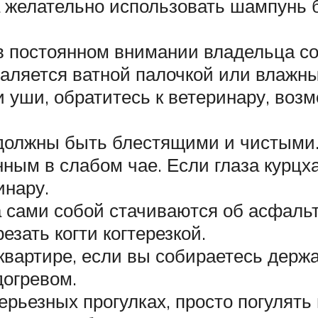
а желательно использовать шампунь б
в постоянном внимании владельца со
даляется ватной палочкой или влажн
и уши, обратитесь к ветеринару, воз
 должны быть блестящими и чистыми.
ным в слабом чае. Если глаза курцха
инару.
а сами собой стачиваются об асфаль
езать когти когтерезкой.
вартире, если вы собираетесь держат
догревом.
рьезных прогулках, просто погулять