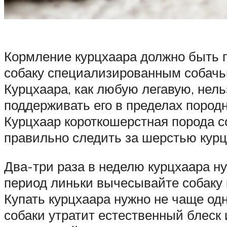
Кормление курцхаара должно быть 
собаку специализированным собачь
Курцхаара, как любую легавую, нель
поддерживать его в пределах породн
Курцхаар короткошерстная порода с
правильно следить за шерстью кур
Два-три раза в неделю курцхаара н
период линьки вычесывайте собаку к
Купать курцхаара нужно не чаще одн
собаки утратит естественный блеск