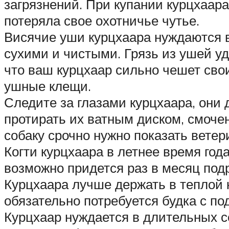
загрязнений. При купании курцхаар
потеряла свое охотничье чутье.
Висячие уши курцхаара нуждаются 
сухими и чистыми. Грязь из ушей у
что ваш курцхаар сильно чешет сво
ушные клещи.
Следите за глазами курцхаара, они
протирать их ватным диском, смочен
собаку срочно нужно показать ветер
Когти курцхаара в летнее время год
возможно придется раз в месяц подр
Курцхаара лучше держать в теплой к
обязательно потребуется будка с по
Курцхаар нуждается в длительных се