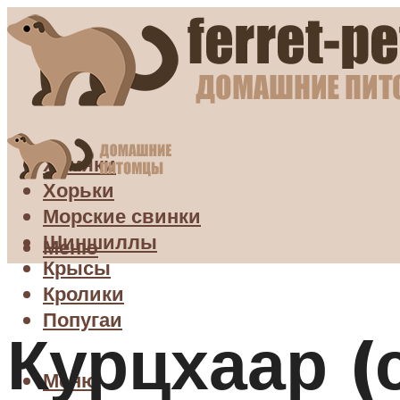
Хомяки
Хорьки
Морские свинки
Шиншиллы
Меню
Крысы
Кролики
Попугаи
Курцхаар (
Меню