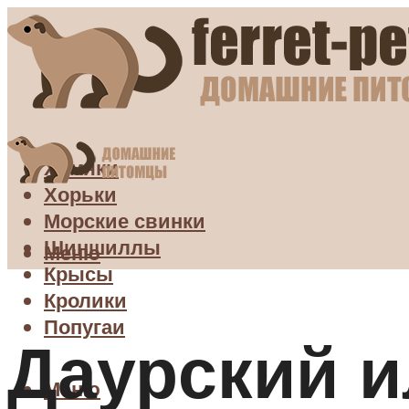
Хомяки
Хорьки
Морские свинки
Шиншиллы
Меню
Крысы
Кролики
Попугаи
Даурский и
Меню