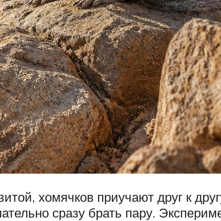
той, хомячков приучают друг к другу
лательно сразу брать пару. Экспери