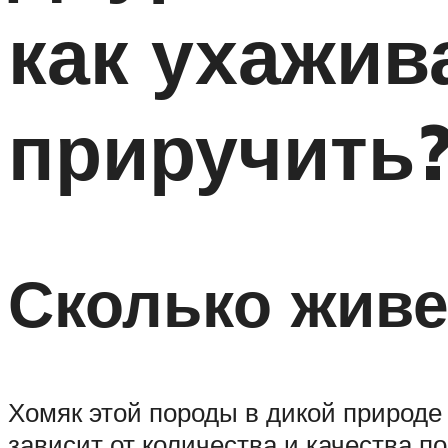
как ухажив
приручить
Сколько живе
Хомяк этой породы в дикой природе 
зависит от количества и качества п