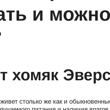
ать и можно
?
т хомяк Эвер
живет столько же как и обыкновенные
олучаемого питания и наличия враго