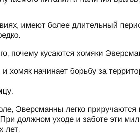
иях, имеют более длительный период
редко.
го, почему кусаются хомяки Эверсма
, и хомяк начинает борьбу за террито
мцу.
воле, Эверсманны легко приручаются 
ри должном уходе и заботе эти милы
 лет.