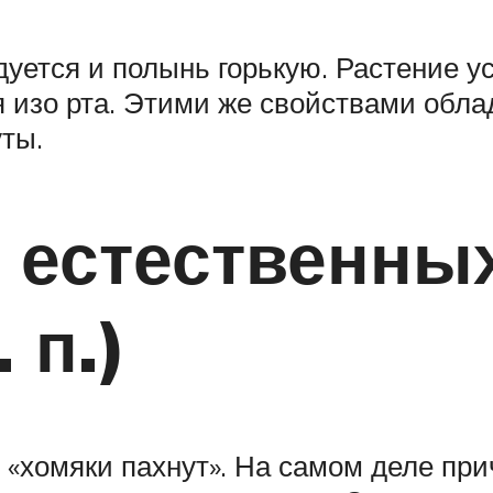
уется и полынь горькую. Растение ус
 изо рта. Этими же свойствами облад
уты.
т естественн
 п.)
о «хомяки пахнут». На самом деле при