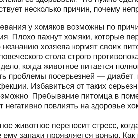
твует несколько причин, почему неп
евания у хомяков возможны по причи
ия. Плохо пахнут хомяки, которые п
 незнанию хозяева кормят своих пит
еловеческого стола строго противопо
дело, когда животное питается полноц
ыть проблемы посерьезней — диабет, 
фекции. Избавиться от таких серьезн
можно. Пребывание питомца в помещ
т негативно повлиять на здоровье хо
ое животное переносит стресс, когда
 ему запахи проявляется вонью. Как