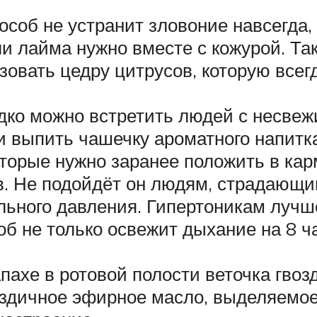
соб не устранит зловоние навсегда, 
и лайма нужно вместе с кожурой. Так
зовать цедру цитрусов, которую всег
ко можно встретить людей с несвеж
и выпить чашечку ароматного напитк
торые нужно заранее положить в кар
ов. Не подойдёт он людям, страдающи
ьного давления. Гипертоникам лучше
об не только освежит дыхание на 8 ч
ахе в ротовой полости веточка гвоз
оздичное эфирное масло, выделяемое