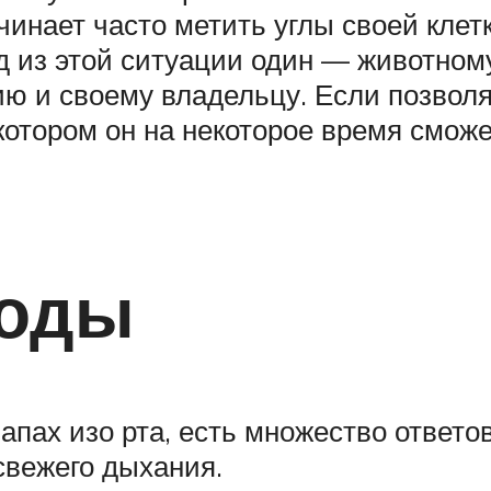
инает часто метить углы своей клетк
од из этой ситуации один — животном
ю и своему владельцу. Если позволяе
отором он на некоторое время сможет
тоды
 запах изо рта, есть множество отве
свежего дыхания.