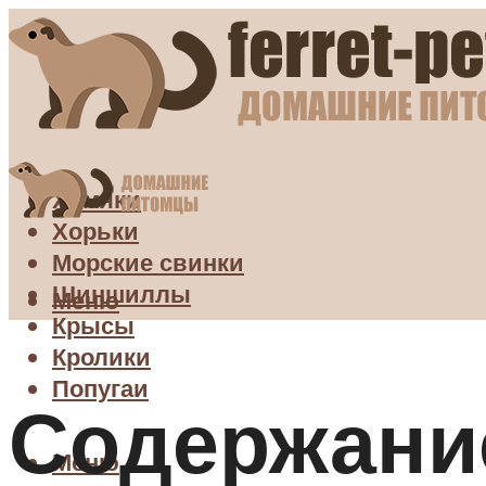
Хомяки
Хорьки
Морские свинки
Шиншиллы
Меню
Крысы
Кролики
Попугаи
Содержание
Меню