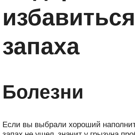
избавиться
запаха
Болезни
Если вы выбрали хороший наполнител
запах не ушел, значит у грызуна пр