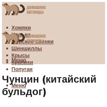
Хомяки
Хорьки
Морские свинки
Шиншиллы
Крысы
Меню
Кролики
Попугаи
Чунцин (китайский
Меню
бульдог)