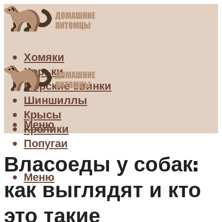
Хомяки
Хорьки
Морские свинки
Шиншиллы
Крысы
Меню
Кролики
Попугаи
Власоеды у собак:
Меню
как выглядят и кто
это такие