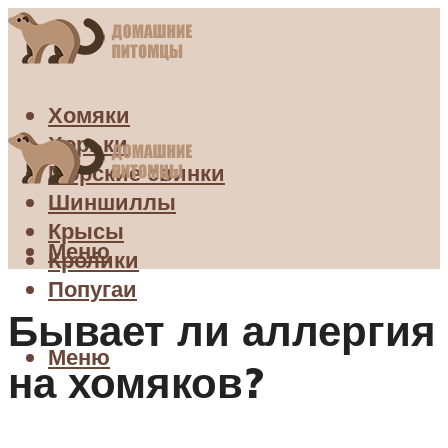
Хомяки
Хорьки
Морские свинки
Шиншиллы
Крысы
Меню
Кролики
Попугаи
Бывает ли аллергия
Меню
на хомяков?