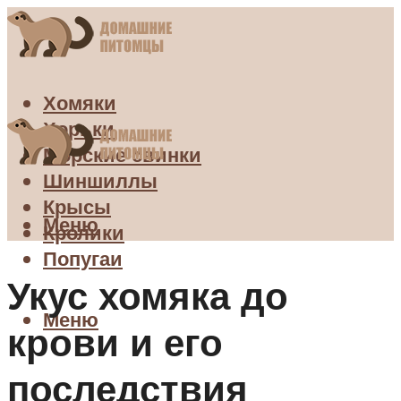
Хомяки
Хорьки
Морские свинки
Шиншиллы
Крысы
Меню
Кролики
Попугаи
Укус хомяка до
Меню
крови и его
последствия