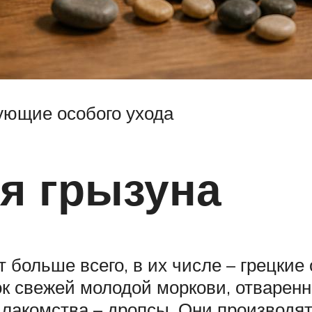
ующие особого ухода
я грызуна
 больше всего, в их числе – грецкие 
усок свежей молодой моркови, отваре
е лакомства – дропсы. Они производя