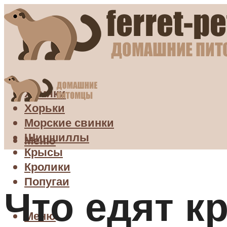
Хомяки
Хорьки
Морские свинки
Шиншиллы
Меню
Крысы
Кролики
Попугаи
Что едят 
Меню