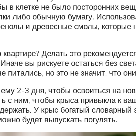
обы в клетке не было посторонних вещ
лки либо обычную бумагу. Использова
фенолы и древесные смолы, которые 
о квартире? Делать это рекомендует
м. Иначе вы рискуете остаться без св
 питались, но это не значит, что они
ему 2-3 дня, чтобы освоиться на нов
ть с ним, чтобы крыса привыкла к ва
одержать. У крыс богатый словарный з
можно будет выпускать погулять.