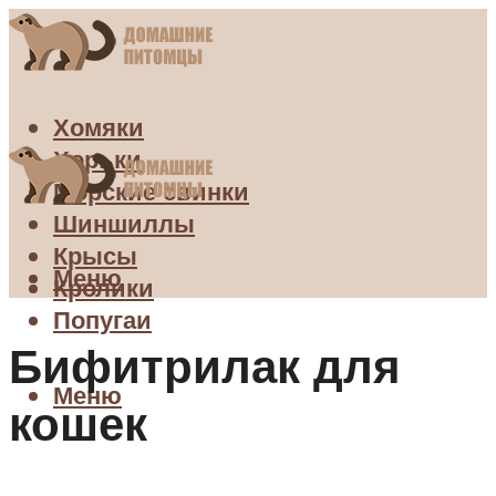
Хомяки
Хорьки
Морские свинки
Шиншиллы
Крысы
Меню
Кролики
Попугаи
Бифитрилак для
Меню
кошек