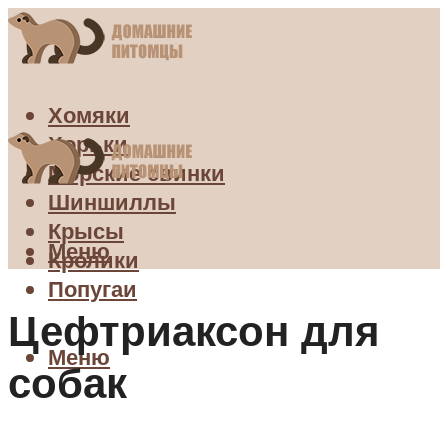
Хомяки
Хорьки
Морские свинки
Шиншиллы
Крысы
Меню
Кролики
Попугаи
Цефтриаксон для
Меню
собак