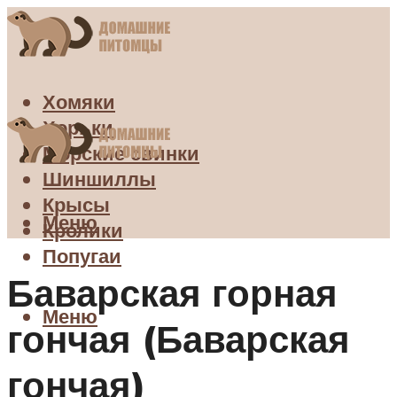
Хомяки
Хорьки
Морские свинки
Шиншиллы
Крысы
Меню
Кролики
Попугаи
Баварская горная
Меню
гончая (Баварская
гончая)