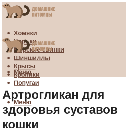
Хомяки
Хорьки
Морские свинки
Шиншиллы
Крысы
Меню
Кролики
Попугаи
Артрогликан для
Меню
здоровья суставов
кошки