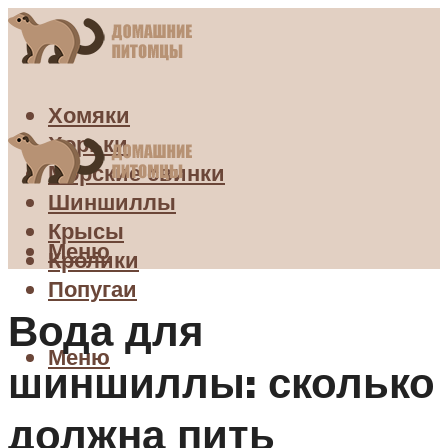
Хомяки
Хорьки
Морские свинки
Шиншиллы
Крысы
Меню
Кролики
Попугаи
Вода для
Меню
шиншиллы: сколько
должна пить