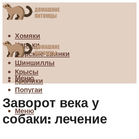
Хомяки
Хорьки
Морские свинки
Шиншиллы
Крысы
Меню
Кролики
Попугаи
Заворот века у
Меню
собаки: лечение