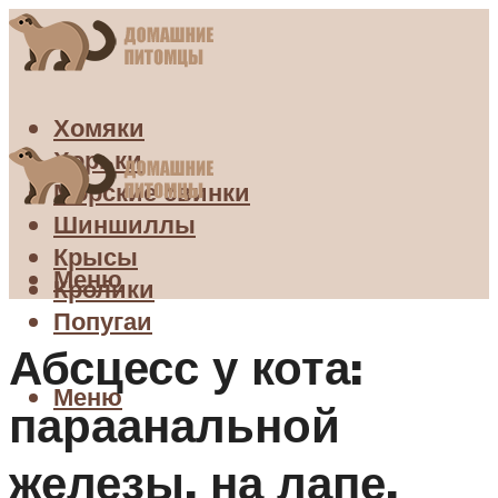
Хомяки
Хорьки
Морские свинки
Шиншиллы
Крысы
Меню
Кролики
Попугаи
Абсцесс у кота:
Меню
параанальной
железы, на лапе,