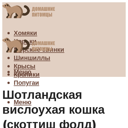
Хомяки
Хорьки
Морские свинки
Шиншиллы
Крысы
Меню
Кролики
Попугаи
Шотландская
Меню
вислоухая кошка
(скоттиш фолд)