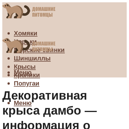
Хомяки
Хорьки
Морские свинки
Шиншиллы
Крысы
Меню
Кролики
Попугаи
Декоративная
Меню
крыса дамбо —
информация о