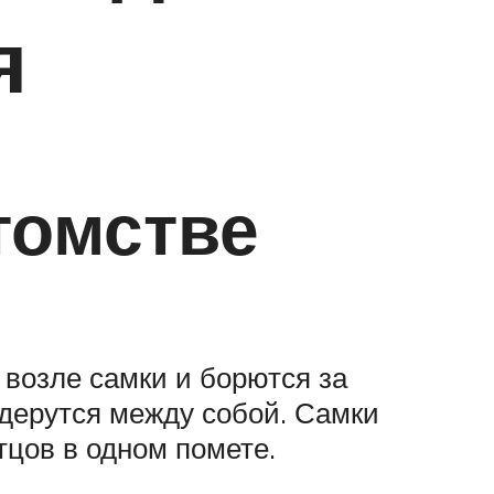
я
томстве
 возле самки и борются за
 дерутся между собой. Самки
тцов в одном помете.