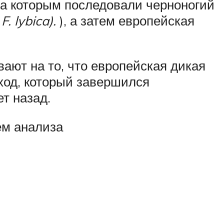
за которым последовали черноногий
(
F. lybica).
), а затем европейская
ают на то, что европейская дикая
ход, который завершился
т назад.
ем анализа