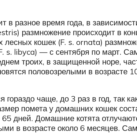
 в разное время года, в зависимости
vestris) размножение происходит в кон
х лесных кошек (F. s. ornata) размно
F. s. libyca) — с сентября по март. 
еднем троих, в защищенной норе, час
ановятся половозрелыми в возрасте 1
гораздо чаще, до 3 раз в год, так к
змер помета у домашних кошек соста
65 дней. Домашние котята отлучаются
ыми в возрасте около 6 месяцев. Са