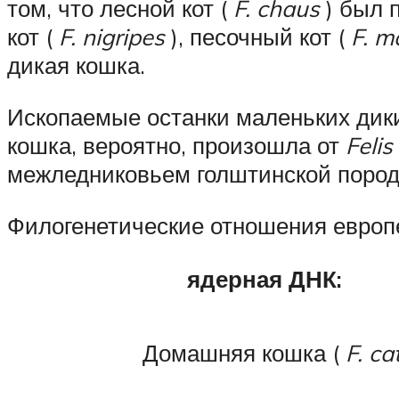
том, что лесной кот (
F. chaus
) был 
кот (
F. nigripes
), песочный кот (
F. m
дикая кошка.
Ископаемые останки маленьких дики
кошка, вероятно, произошла от
Felis
межледниковьем голштинской породы
Филогенетические отношения европ
ядерная ДНК:
Домашняя кошка (
F. ca