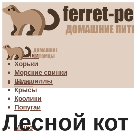
Хомяки
Хорьки
Морские свинки
Шиншиллы
Меню
Крысы
Кролики
Попугаи
Лесной кот
Меню