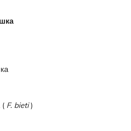
ошка
шка
(
F. bieti
)