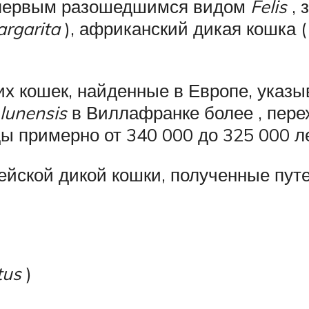
первым разошедшимся видом
Felis
, 
argarita
), африканский дикая кошка 
х кошек, найденные в Европе, указыв
 lunensis
в Виллафранке более , пере
 примерно от 340 000 до 325 000 ле
ейской дикой кошки, полученные пут
tus
)