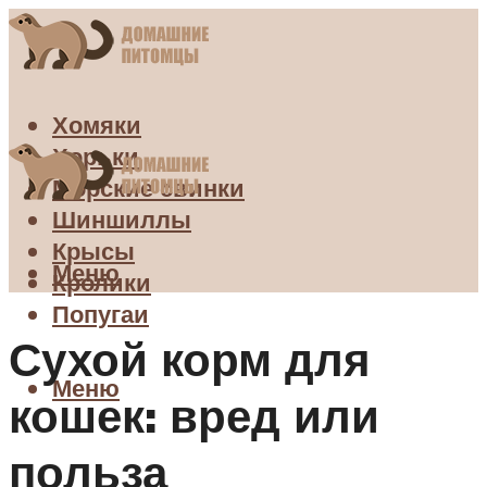
Хомяки
Хорьки
Морские свинки
Шиншиллы
Крысы
Меню
Кролики
Попугаи
Сухой корм для
Меню
кошек: вред или
польза