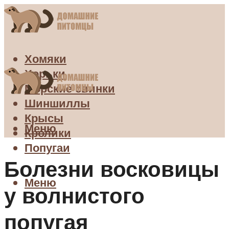
Хомяки
Хорьки
Морские свинки
Шиншиллы
Крысы
Меню
Кролики
Попугаи
Болезни восковицы
Меню
у волнистого
попугая