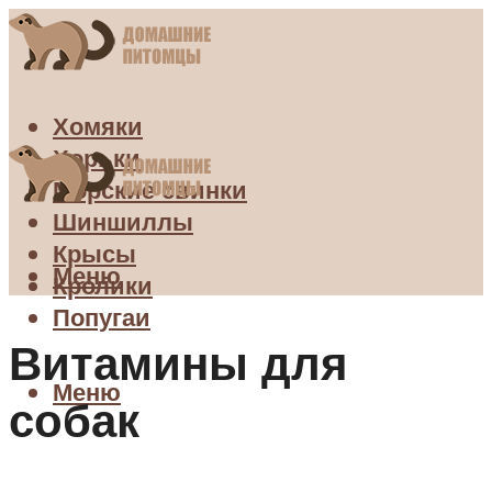
Хомяки
Хорьки
Морские свинки
Шиншиллы
Крысы
Меню
Кролики
Попугаи
Витамины для
Меню
собак