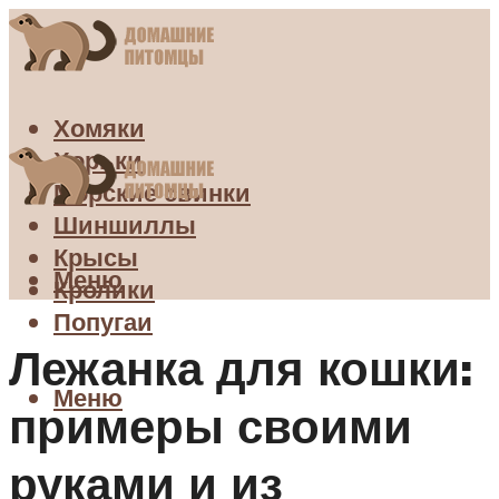
Хомяки
Хорьки
Морские свинки
Шиншиллы
Крысы
Меню
Кролики
Попугаи
Лежанка для кошки:
Меню
примеры своими
руками и из