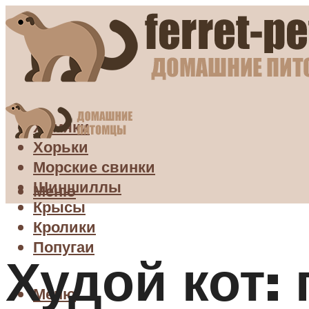
Хомяки
Хорьки
Морские свинки
Шиншиллы
Меню
Крысы
Кролики
Попугаи
Худой кот:
Меню