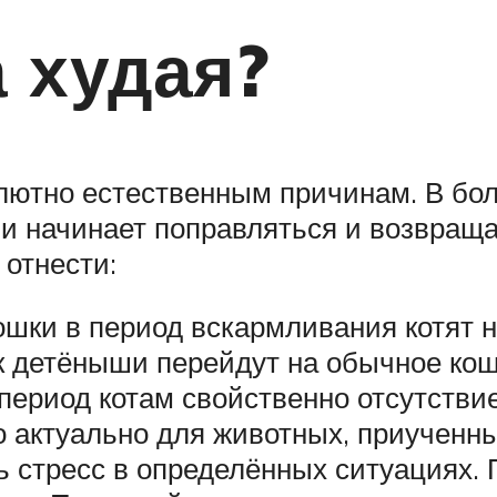
 худая?
олютно естественным причинам. В бо
ни начинает поправляться и возвраща
отнести:
ошки в период вскармливания котят 
ак детёныши перейдут на обычное кош
период котам свойственно отсутстви
о актуально для животных, приученны
 стресс в определённых ситуациях. 