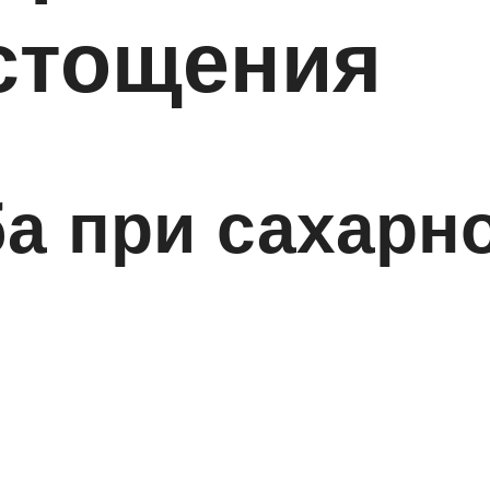
стощения
а при сахарно