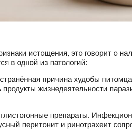
изнаки истощения, это говорит о на
тся в одной из патологий:
странённая причина худобы питомца
 продукты жизнедеятельности парази
 глистогонные препараты. Инфекцион
русный перитонит и ринотрахеит соп