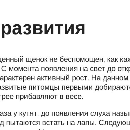
 развития
енный щенок не беспомощен, как каж
 С момента появления на свет до от
характерен активный рост. На данном
развитые питомцы первыми добираютс
трее прибавляют в весе.
лаза у кутят, до появления слуха на
од пытаются встать на лапы. Следую