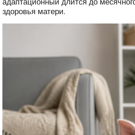
адаптационный длится до месячного 
здоровья матери.