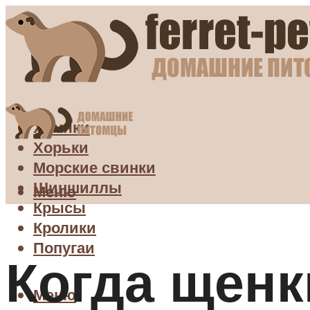
Хомяки
Хорьки
Морские свинки
Шиншиллы
Меню
Крысы
Кролики
Попугаи
Когда щенк
Меню