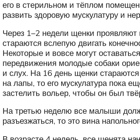
его в стерильном и тёплом помещени
развить здоровую мускулатуру и не
Через 1–2 недели щенки проявляют 
стараются вслепую двигать конечнос
Некоторые и вовсе могут оставаться
передвижения молодые собаки ориен
и слух. На 16 день щенки стараются
на лапы, то его мускулатура пока ещ
застелить вольер, чтобы он был тв
На третью неделю все малыши должн
разъезжаться, то это вина напольног
В возрасте 4 недель, все щенята на