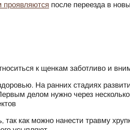
м проявляются
после переезда в новы
тноситься к щенкам заботливо и вни
здоровью. На ранних стадиях развит
 Первым делом нужно через нескольк
ктов
, так как можно нанести травму хруп
его усыпляют.