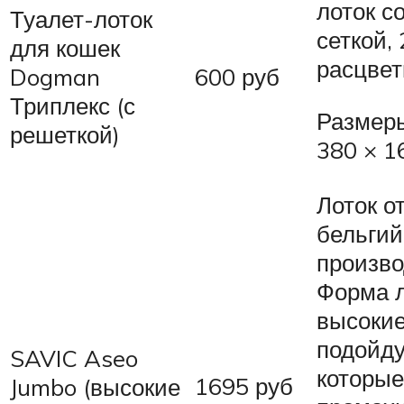
лоток с
Туалет-лоток
сеткой,
для кошек
расцвет
Dogman
600 руб
Триплекс (с
Размеры
решеткой)
380 × 1
Лоток о
бельгий
произво
Форма л
высокие
подойду
SAVIC Aseo
которые
1695 руб
Jumbo (высокие