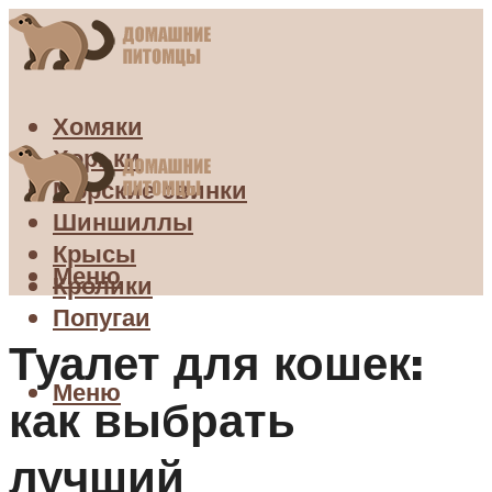
Хомяки
Хорьки
Морские свинки
Шиншиллы
Крысы
Меню
Кролики
Попугаи
Туалет для кошек:
Меню
как выбрать
лучший