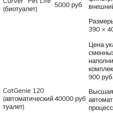
Curver “Pet Life”
5000 руб
внешни
(биотуалет)
Размеры
390 × 4
Цена ук
сменны
наполни
комплек
900 руб
CatGenie 120
Высшая
(автоматический
40000 руб
автома
туалет)
процесс