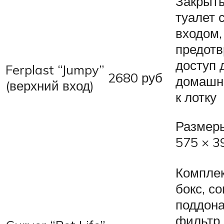
Закрыты
туалет 
входом,
предот
доступ 
Ferplast “Jumpy”
2680 руб
домашн
(верхний вход)
к лотку
Размеры
575 × 3
Комплек
бокс, со
поддона
фильтр,