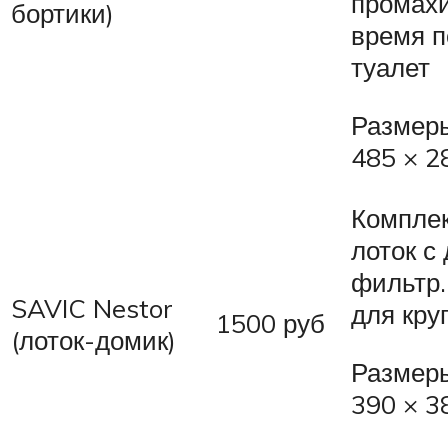
промахи
бортики)
время п
туалет
Размеры
485 × 2
Комплек
лоток с
фильтр.
SAVIC Nestor
для кру
1500 руб
(лоток-домик)
Размеры
390 × 3