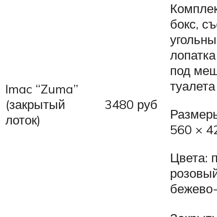
Комплек
бокс, с
угольны
лопатка
под меш
туалета
Imac “Zuma”
(закрытый
3480 руб
Размеры
лоток)
560 × 4
Цвета: 
розовый
бежево