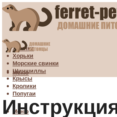
Хомяки
Хорьки
Морские свинки
Шиншиллы
Меню
Крысы
Кролики
Попугаи
Инструкци
Меню