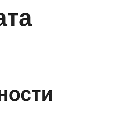
ата
ности