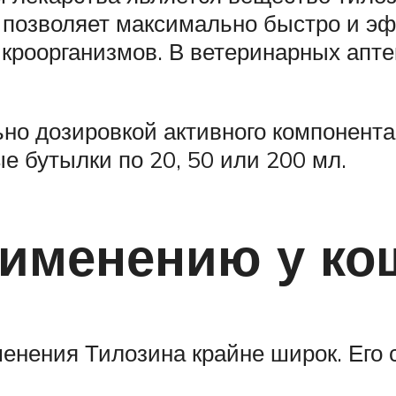
о позволяет максимально быстро и э
роорганизмов. В ветеринарных апте
но дозировкой активного компонента
е бутылки по 20, 50 или 200 мл.
рименению у ко
енения Тилозина крайне широк. Его 