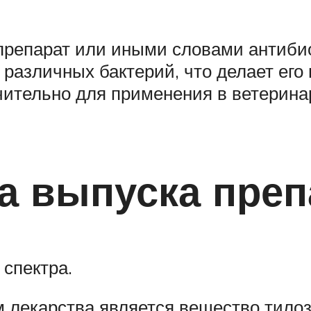
репарат или иными словами антибио
различных бактерий, что делает его
ительно для применения в ветеринар
а выпуска преп
 спектра.
лекарства является вещество тилози