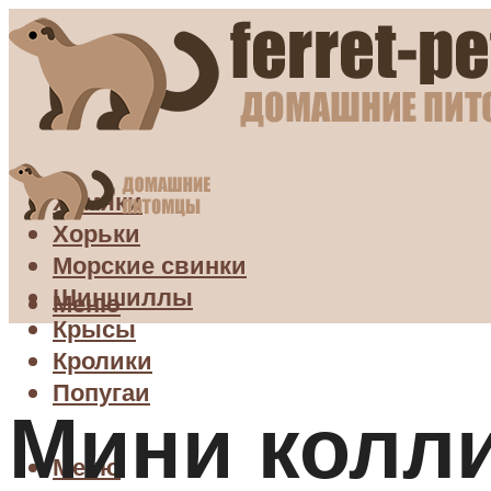
Хомяки
Хорьки
Морские свинки
Шиншиллы
Меню
Крысы
Кролики
Попугаи
Мини колли
Меню