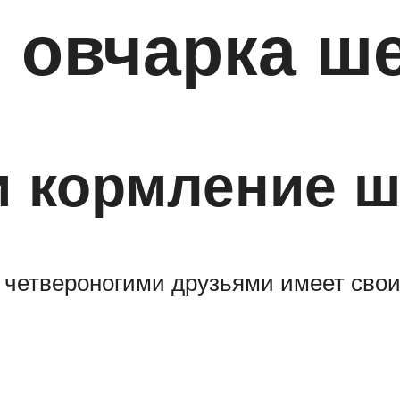
 овчарка ш
и кормление ш
ими четвероногими друзьями имеет сво