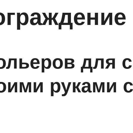
ограждение
ольеров для 
оими руками 