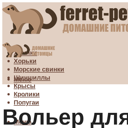
Хомяки
Хорьки
Морские свинки
Шиншиллы
Меню
Крысы
Кролики
Попугаи
Вольер для
Меню