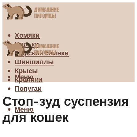
Хомяки
Хорьки
Морские свинки
Шиншиллы
Крысы
Меню
Кролики
Попугаи
Стоп-зуд суспензия
Меню
для кошек