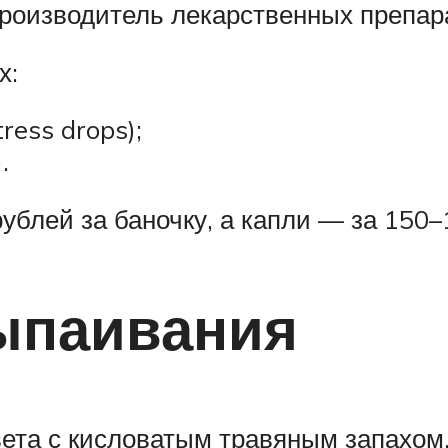
роизводитель лекарственных препар
х:
ress drops);
.
ублей за баночку, а капли — за 150–
ыпаивания
вета с кисловатым травяным запахом.