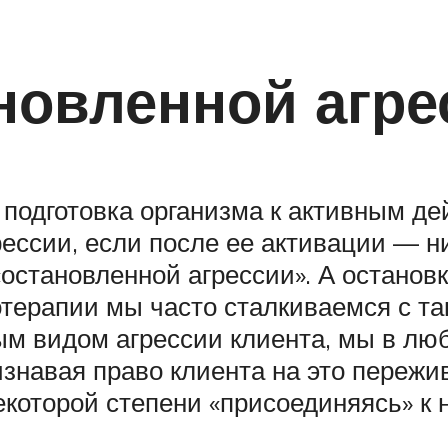
новленной агре
 подготовка организма к активным дей
рессии, если после ее активации — н
становленной агрессии». А остановка
терапии мы часто сталкиваемся с так
ым видом агрессии клиента, мы в лю
изнавая право клиента на это пережи
которой степени «присоединяясь» к 