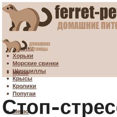
Хомяки
Хорьки
Морские свинки
Шиншиллы
Меню
Крысы
Кролики
Попугаи
Стоп-стрес
Меню