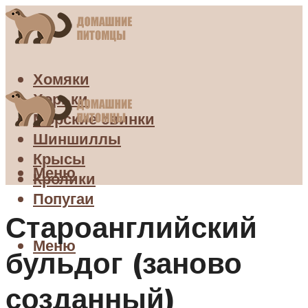
Хомяки
Хорьки
Морские свинки
Шиншиллы
Крысы
Меню
Кролики
Попугаи
Староанглийский
Меню
бульдог (заново
созданный)