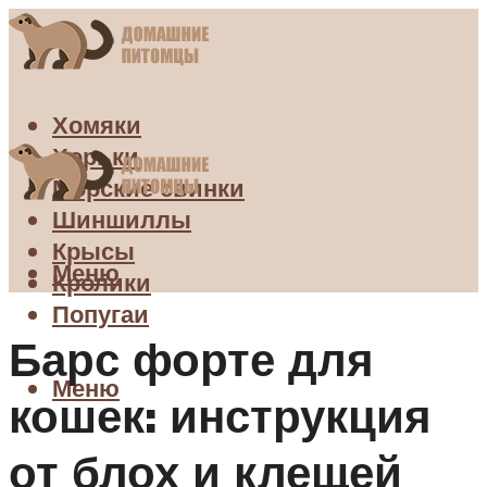
Хомяки
Хорьки
Морские свинки
Шиншиллы
Крысы
Меню
Кролики
Попугаи
Барс форте для
Меню
кошек: инструкция
от блох и клещей