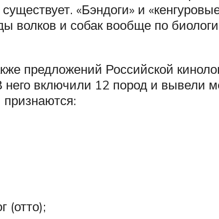
е существует. «Бэндоги» и «кенгуровы
ды волков и собак вообще по биолог
также предложений Российской кинол
 В него включили 12 пород и вывели 
 признаются:
 (отто);