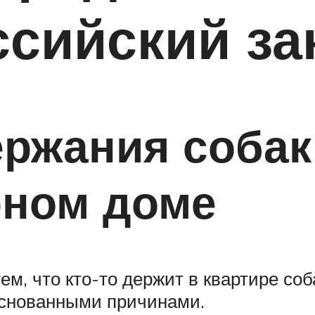
ссийский за
ржания собак
рном доме
тем, что кто-то держит в квартире со
основанными причинами.