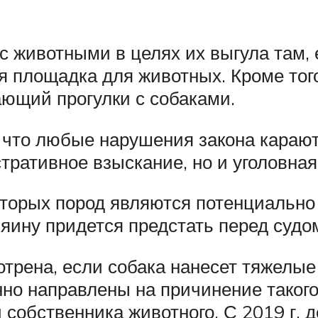
 животными в целях их выгула там, е
я площадка для животных. Кроме того
ающий прогулки с собаками.
 что любые нарушения закона караю
тративное взыскание, но и уголовная
оторых пород являются потенциально
яину придется предстать перед судо
отрена, если собака нанесет тяжелые
но направлены на причинение такого
 собственника животного. С 2019 г.