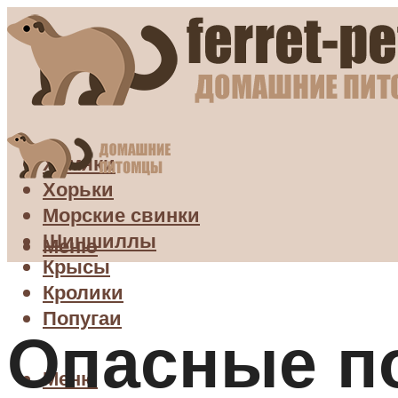
Хомяки
Хорьки
Морские свинки
Шиншиллы
Меню
Крысы
Кролики
Попугаи
Опасные по
Меню