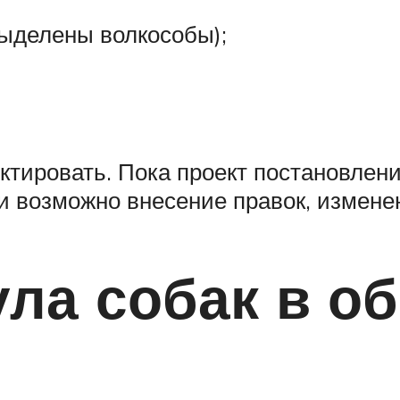
выделены волкособы);
ектировать. Пока проект постановлен
и возможно внесение правок, измене
ла собак в о