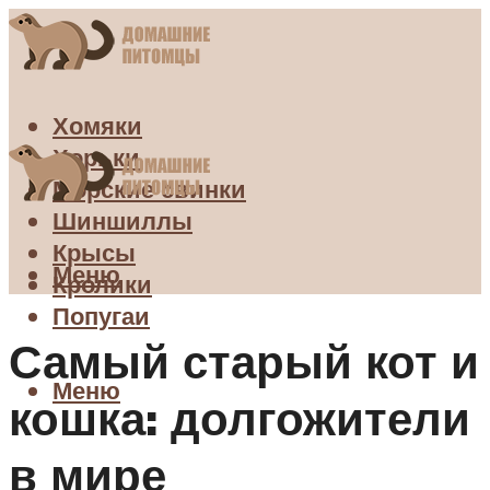
Хомяки
Хорьки
Морские свинки
Шиншиллы
Крысы
Меню
Кролики
Попугаи
Самый старый кот и
Меню
кошка: долгожители
в мире