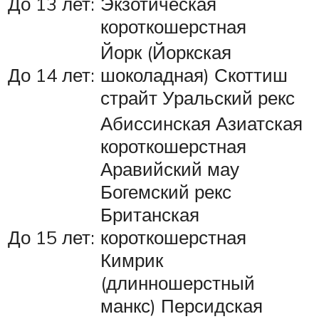
До 13 лет:
Экзотическая
короткошерстная
Йорк (Йоркская
До 14 лет:
шоколадная) Скоттиш
страйт Уральский рекс
Абиссинская Азиатская
короткошерстная
Аравийский мау
Богемский рекс
Британская
До 15 лет:
короткошерстная
Кимрик
(длинношерстный
манкс) Персидская