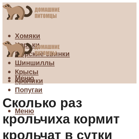
Хомяки
Хорьки
Морские свинки
Шиншиллы
Крысы
Меню
Кролики
Попугаи
Сколько раз
Меню
крольчиха кормит
крольчат в сутки