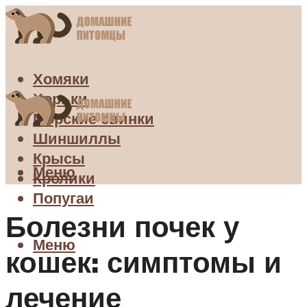
Хомяки
Хорьки
Морские свинки
Шиншиллы
Крысы
Меню
Кролики
Попугаи
Болезни почек у
Меню
кошек: симптомы и
лечение