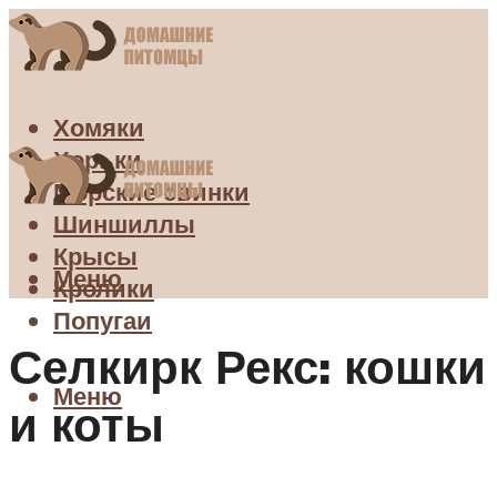
Хомяки
Хорьки
Морские свинки
Шиншиллы
Крысы
Меню
Кролики
Попугаи
Селкирк Рекс: кошки
Меню
и коты