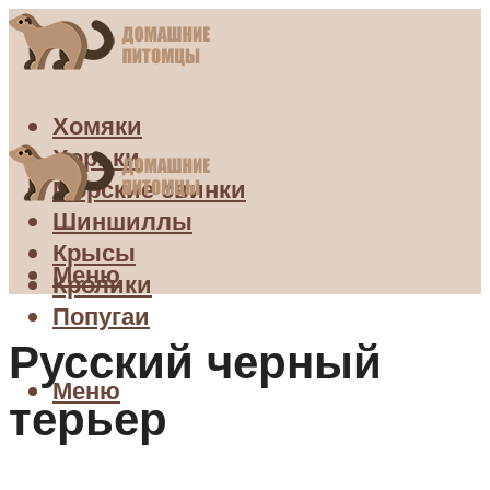
Хомяки
Хорьки
Морские свинки
Шиншиллы
Крысы
Меню
Кролики
Попугаи
Русский черный
Меню
терьер