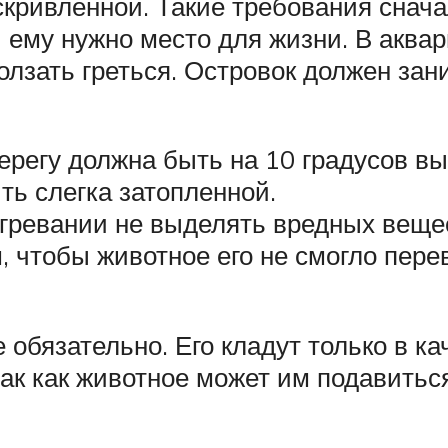
искривленной. Такие требования снач
и ему нужно место для жизни. В акв
олзать греться. Островок должен зан
регу должна быть на 10 градусов вы
ть слегка затопленной.
агревании не выделять вредных веще
 чтобы животное его не смогло пере
обязательно. Его кладут только в кач
так как животное может им подавиться