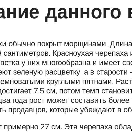
ание данного 
хи обычно покрыт морщинами. Длина 
28 сантиметров. Красноухая черепаха 
ветка у них многообразна и имеет св
еют зеленую расцветку, а в старост
 темноватыми круглыми пятнами. Рас
остигает 7,5 см, потом темп станови
два года рост может составить более 
ть продавцов, которые убеждают в о
ает примерно 27 см. Эта черепаха об