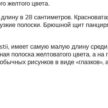
о желтого цвета.
 длину в 28 сантиметров. Красновата
я узкие полоски. Брюшной щит панци
stii, имеет самую малую длину среди
ная полоска желтоватого цвета, а н
еобычных рисунков в виде «глазков»,