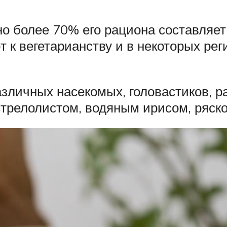
но более 70% его рациона составляе
 к вегетарианству и в некоторых ре
личных насекомых, головастиков, р
трелолистом, водяным ирисом, ряско