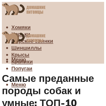
Хомяки
Хорьки
Морские свинки
Шиншиллы
Крысы
Меню
Кролики
Попугаи
Самые преданные
Меню
породы собак и
умные: ТОП-10