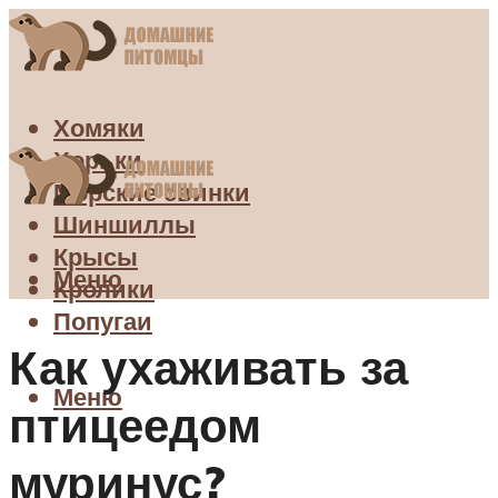
Хомяки
Хорьки
Морские свинки
Шиншиллы
Крысы
Меню
Кролики
Попугаи
Как ухаживать за
Меню
птицеедом
муринус?