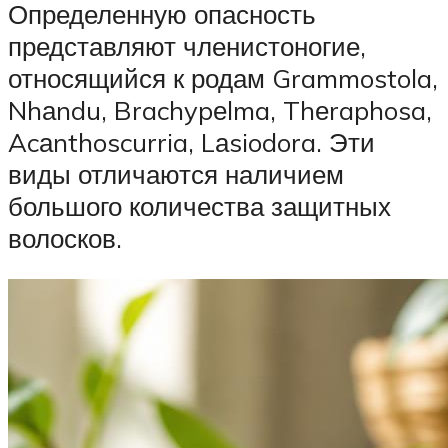
Определенную опасность
представляют членистоногие,
относящийся к родам Grammostola,
Nhаndu, Brachypеlma, Thеraphosa,
Acаnthoscurria, Lаsiodora. Эти
виды отличаются наличием
большого количества защитных
волосков.