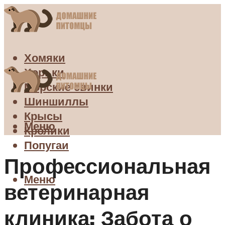
Хомяки
Хорьки
Морские свинки
Шиншиллы
Крысы
Меню
Кролики
Попугаи
Профессиональная
Меню
ветеринарная
клиника: Забота о