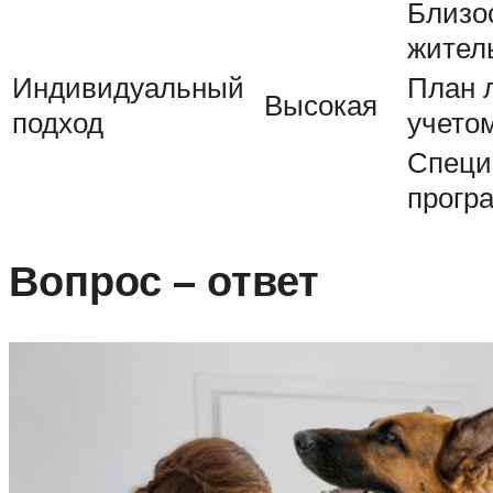
Близос
жител
Индивидуальный
План 
Высокая
подход
учето
Специ
прогр
Вопрос – ответ