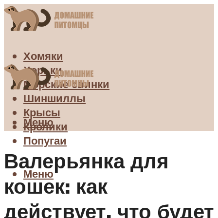
Хомяки
Хорьки
Морские свинки
Шиншиллы
Крысы
Меню
Кролики
Попугаи
Валерьянка для
Меню
кошек: как
действует, что будет