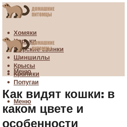
Хомяки
Хорьки
Морские свинки
Шиншиллы
Крысы
Меню
Кролики
Попугаи
Как видят кошки: в
Меню
каком цвете и
особенности